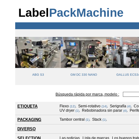
Label
PackMachine
 280TRE
ABG S3
GM DC 330 NANO
GALLUS ECS3
Búsqueda rápida por marca, modelo :
ETIQUETA
Flexo
Semi-rotativo
Serigrafía
Co
(12)
,
(14)
,
(4)
,
UV dryer
Rebobinadora sin parar
Perif
(1)
,
(4)
,
PACKAGING
Tambor central
Stack
(1)
,
(1)
,
DIVERSO
SELECTION
Las noticias
Lista de marcas
Los buenos tra
,
,