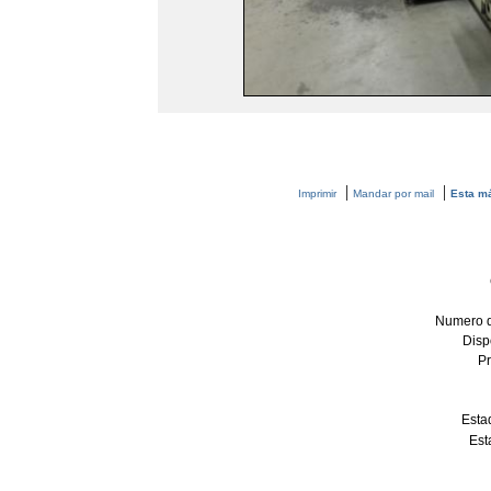
|
|
Imprimir
Mandar por mail
Esta má
Numero d
Disp
P
Esta
Est