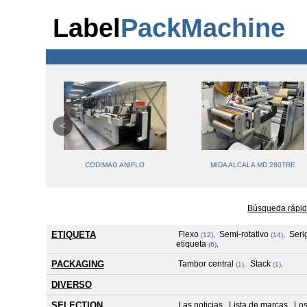
Label
PackMachine
330
CODIMAG ANIFLO
MIDA ALCALA MD 280TRE
Búsqueda rápid
ETIQUETA
Flexo
Semi-rotativo
Serig
(12)
,
(14)
,
etiqueta
(6)
,
PACKAGING
Tambor central
Stack
(1)
,
(1)
,
DIVERSO
SELECTION
Las noticias
Lista de marcas
Los
,
,