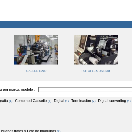
GALLUS R200
ROTOFLEX DSI 330
a por marca, modelo :
rafía
Combined Cassette
Digital
Terminación
Digital converting
(4)
,
(1)
,
(1)
,
(7)
,
(5)
 buenos tratos & Lote de maquinas
(9)