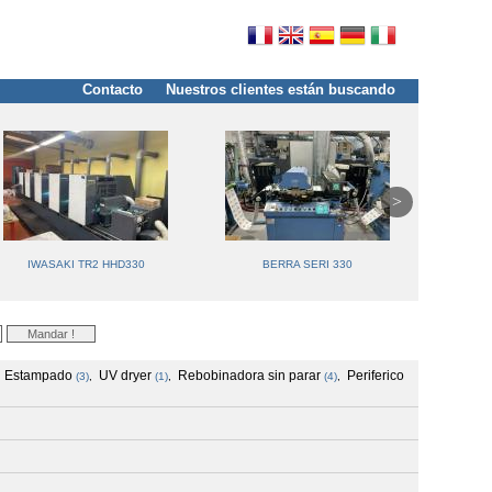
Contacto
Nuestros clientes están buscando
IWASAKI TR2 HHD330
BERRA SERI 330
Estampado
UV dryer
Rebobinadora sin parar
Periferico
,
(3)
,
(1)
,
(4)
,