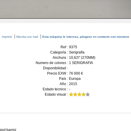
|
|
Imprimir
Mandar por mail
Esta máquina le interesa, póngase en contacto con nosotros
Ref :
9375
Categoría :
Serigrafía
Anchura :
10,62\" (270MM)
Numero de colores :
1 SERIGRAFIA
Disponibilidad :
Precio EXW :
76 000 €
País :
Europa
Año :
2015
Estado tecnico :
-
Estado visual :
pot barniz