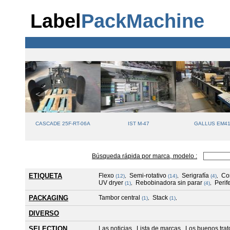
Label
PackMachine
0 OFFSET
CASCADE 25F-RT-06A
IST M-47
GALLUS EM4
Búsqueda rápida por marca, modelo :
ETIQUETA
Flexo
Semi-rotativo
Serigrafía
Co
(12)
,
(14)
,
(4)
,
UV dryer
Rebobinadora sin parar
Perif
(1)
,
(4)
,
PACKAGING
Tambor central
Stack
(1)
,
(1)
,
DIVERSO
SELECTION
Las noticias
Lista de marcas
Los buenos tra
,
,