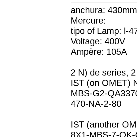
anchura: 430mm
Mercure:
tipo of Lamp: l-
Voltage: 400V
Ampère: 105A
2 N) de series, 2
IST (on OMET) N
MBS-G2-QA3370-
470-NA-2-80
IST (another OM
8X1-MBS-7-OK-