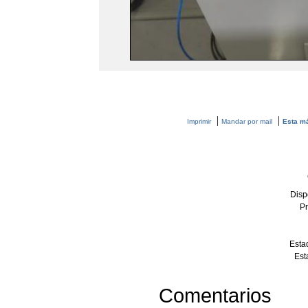
|
|
Imprimir
Mandar por mail
Esta má
Disp
Pr
Estad
Est
Comentarios