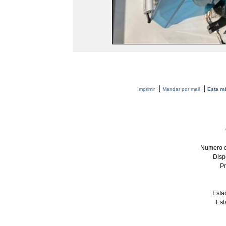
|
|
Imprimir
Mandar por mail
Esta má
Numero d
Disp
P
Esta
Est