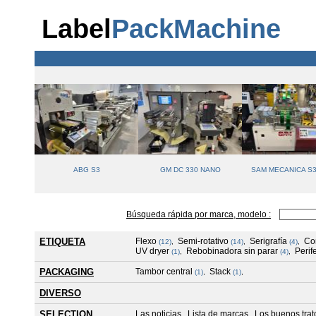
Label
PackMachine
ABG S3
GM DC 330 NANO
SAM MECANICA S3
Búsqueda rápida por marca, modelo :
ETIQUETA
Flexo
Semi-rotativo
Serigrafía
Co
(12)
,
(14)
,
(4)
,
UV dryer
Rebobinadora sin parar
Perif
(1)
,
(4)
,
PACKAGING
Tambor central
Stack
(1)
,
(1)
,
DIVERSO
SELECTION
Las noticias
Lista de marcas
Los buenos tra
,
,