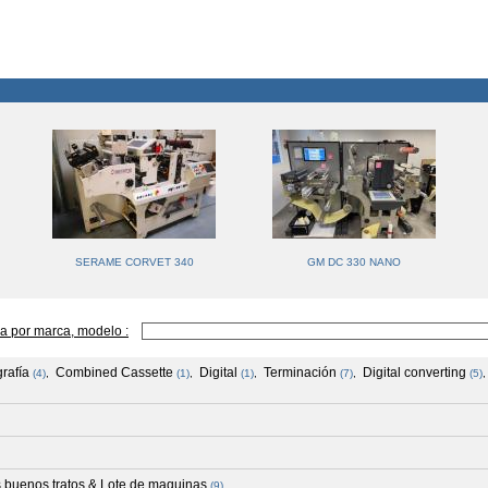
SERAME CORVET 340
GM DC 330 NANO
a por marca, modelo :
rafía
Combined Cassette
Digital
Terminación
Digital converting
(4)
,
(1)
,
(1)
,
(7)
,
(5)
 buenos tratos & Lote de maquinas
(9)