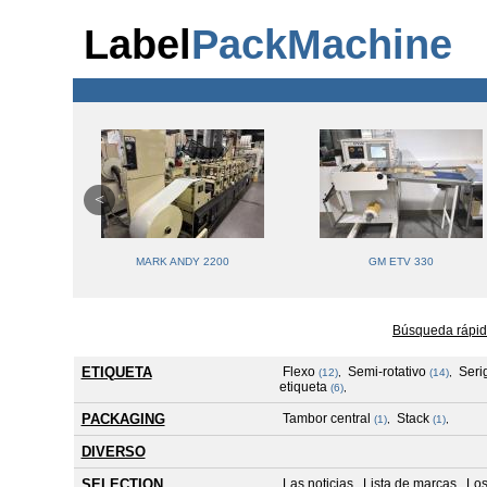
Label
PackMachine
R330
MARK ANDY 2200
GM ETV 330
Búsqueda rápid
ETIQUETA
Flexo
Semi-rotativo
Serig
(12)
,
(14)
,
etiqueta
(6)
,
PACKAGING
Tambor central
Stack
(1)
,
(1)
,
DIVERSO
SELECTION
Las noticias
Lista de marcas
Los
,
,