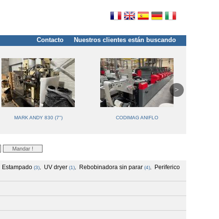
Contacto
Nuestros clientes están buscando
MARK ANDY 830 (7")
CODIMAG ANIFLO
Estampado
UV dryer
Rebobinadora sin parar
Periferico
,
(3)
,
(1)
,
(4)
,