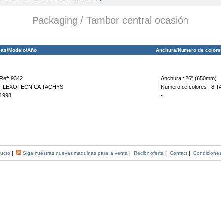
P
ackaging / Tambor central ocasión
cas/Modelo/Año
Anchura/Numero de colore
Ref: 9342
Anchura : 26" (650mm)
FLEXOTECNICA TACHYS
Numero de colores : 
1998
-
ducto
|
Siga nuestras nuevas máquinas para la venta
|
Recibir oferta
|
Contact
|
Condiciones