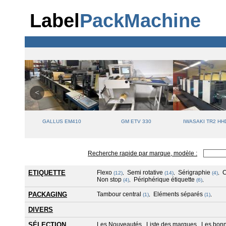
Label
PackMachine
25
GALLUS EM410
GM ETV 330
IWASAKI TR2 HH
Recherche rapide par marque, modèle :
ETIQUETTE
Flexo
Semi rotative
Sérigraphie
(12)
,
(14)
,
(4)
,
Non stop
Périphérique étiquette
(4)
,
(6)
,
PACKAGING
Tambour central
Eléments séparés
(1)
,
(1)
,
DIVERS
SÉLECTION
Les Nouveautés
Liste des marques
Les bonn
,
,