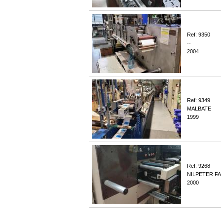
Ref: 9350
--
2004
Ref: 9349
MALBATE
1999
Ref: 9268
NILPETER FA
2000