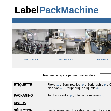
Label
PackMachine
OMET I FLEX
GM ETV 330
BERRA S2
Recherche rapide par marque, modèle :
ETIQUETTE
Flexo
Semi rotative
Sérigraphie
(12)
,
(14)
,
(4)
,
Non stop
Périphérique étiquette
(4)
,
(6)
,
PACKAGING
Tambour central
Eléments séparés
(1)
,
(1)
,
DIVERS
SÉLECTION
Les Nouveautés
Liste des marques
Les bonn
,
,