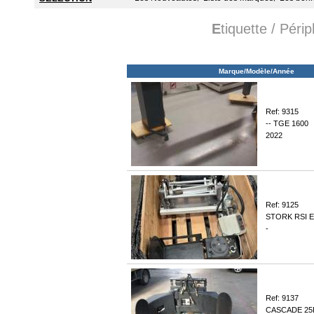
E
tiquette / Péri
Marque/Modèle/Année
Ref: 9315
-- TGE 1600
2022
Ref: 9125
STORK RSI 
-
Ref: 9137
CASCADE 25