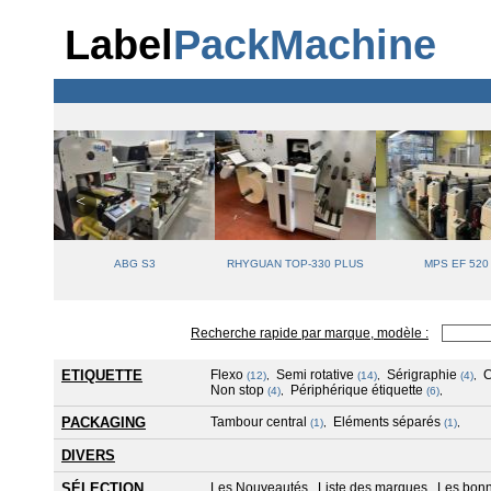
Label
PackMachine
 330
ABG S3
RHYGUAN TOP-330 PLUS
MPS EF 520
Recherche rapide par marque, modèle :
ETIQUETTE
Flexo
Semi rotative
Sérigraphie
(12)
,
(14)
,
(4)
,
Non stop
Périphérique étiquette
(4)
,
(6)
,
PACKAGING
Tambour central
Eléments séparés
(1)
,
(1)
,
DIVERS
SÉLECTION
Les Nouveautés
Liste des marques
Les bonn
,
,