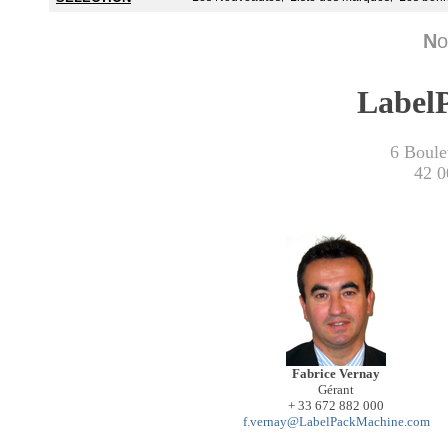
N
o
Label
6 Boulev
42 0
Fabrice Vernay
Gérant
+ 33 672 882 000
f.vernay@LabelPackMachine.com