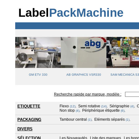
Label
PackMachine
GM ETV 330
AB GRAPHICS VSR330
SAM MECANICA S3
Recherche rapide par marque, modèle :
ETIQUETTE
Flexo
Semi rotative
Sérigraphie
(12)
,
(14)
,
(4)
,
Non stop
Périphérique étiquette
(4)
,
(6)
,
PACKAGING
Tambour central
Eléments séparés
(1)
,
(1)
,
DIVERS
SÉLECTION
Les Nouveautés
Liste des marques
Les bonn
,
,