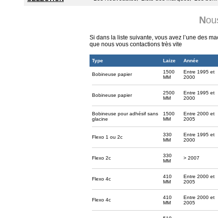
N
ou
Si dans la liste suivante, vous avez l’une des m
que nous vous contactions très vite
Type
Laize
Année
1500
Entre 1995 et
Bobineuse papier
MM
2000
2500
Entre 1995 et
Bobineuse papier
MM
2000
Bobineuse pour adhésif sans
1500
Entre 2000 et
glacine
MM
2005
330
Entre 1995 et
Flexo 1 ou 2c
MM
2000
330
Flexo 2c
> 2007
MM
410
Entre 2000 et
Flexo 4c
MM
2005
410
Entre 2000 et
Flexo 4c
MM
2005