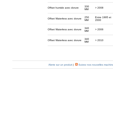
330
Offset humide avec dorure
> 2008
MM
250
Entre 1995 et
Offset Waterless avec dorure
MM
2000
340
Offset Waterless avec dorure
> 2006
MM
340
Offset Waterless avec dorure
> 2010
MM
Alerte sur un produit
|
Suivez nos nouvelles machin