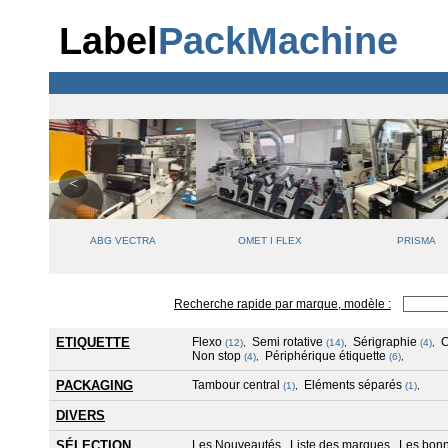
Label
PackMachine
VE
ABG VECTRA
OMET I FLEX
PRISMA
Recherche rapide par marque, modèle :
ETIQUETTE
Flexo
Semi rotative
Sérigraphie
(12)
,
(14)
,
(4)
,
Non stop
Périphérique étiquette
(4)
,
(6)
,
PACKAGING
Tambour central
Eléments séparés
(1)
,
(1)
,
DIVERS
SÉLECTION
Les Nouveautés
Liste des marques
Les bonn
,
,