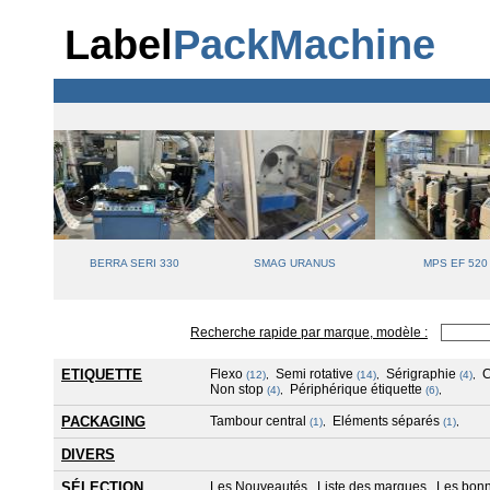
Label
PackMachine
IFLO
BERRA SERI 330
SMAG URANUS
MPS EF 520
Recherche rapide par marque, modèle :
ETIQUETTE
Flexo
Semi rotative
Sérigraphie
(12)
,
(14)
,
(4)
,
Non stop
Périphérique étiquette
(4)
,
(6)
,
PACKAGING
Tambour central
Eléments séparés
(1)
,
(1)
,
DIVERS
SÉLECTION
Les Nouveautés
Liste des marques
Les bonn
,
,