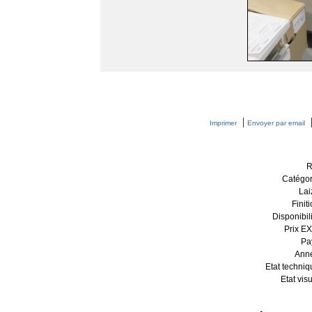
|
Imprimer
Envoyer par email
R
Catégor
Lai
Finiti
Disponibili
Prix EX
Pa
Anné
Etat techniq
Etat visu