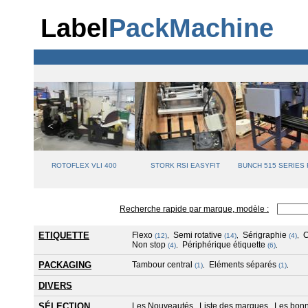
Label
PackMachine
ROTOFLEX VLI 400
STORK RSI EASYFIT
BUNCH 515 SERIES
Recherche rapide par marque, modèle :
ETIQUETTE
Flexo
Semi rotative
Sérigraphie
(12)
,
(14)
,
(4)
,
Non stop
Périphérique étiquette
(4)
,
(6)
,
PACKAGING
Tambour central
Eléments séparés
(1)
,
(1)
,
DIVERS
SÉLECTION
Les Nouveautés
Liste des marques
Les bonn
,
,