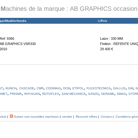
M
achines de la marque : AB GRAPHICS occasion
que/Modèle/Année
-/-/Prix
Ref: 9366
Laize : 330 MM
AB GRAPHICS VSR330
Finition : REFENTE U
2010
29 400 €
,
,
,
,
,
,
,
,
,
,
ST
BUNCH
CASCADE
CMR
CODIMAG
DCM
ETIPOL
FLEXOTECNICA
GALLUS
GM
I
,
,
,
,
,
,
,
,
OMET
PRISMA
RHYGUAN
ROTOFLEX
SAM MECANICA
SANJO
SERAME
SMAG
STOR
oduit
|
Suivez nos nouvelles machines à vendre
|
Recevoir offres
|
Contact
|
Conditions gén