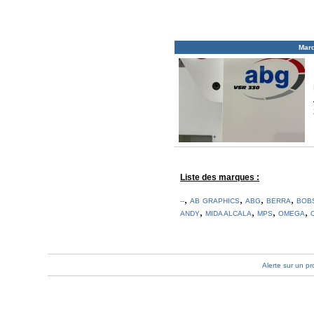
Mar
Liste des marques :
,
,
,
,
--
AB GRAPHICS
ABG
BERRA
BOB
,
,
,
,
ANDY
MIDA ALCALA
MPS
OMEGA
Alerte sur un pr