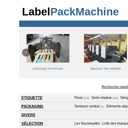
Label
PackMachine
400
CASCADE 25F-RT-06A
IWASAKI TR2 HHD330
Recherche rapid
ETIQUETTE
Flexo
Semi rotative
Séri
(12)
,
(14)
,
PACKAGING
Tambour central
Eléments sép
(1)
,
DIVERS
SÉLECTION
Les Nouveautés
Liste des marqu
,