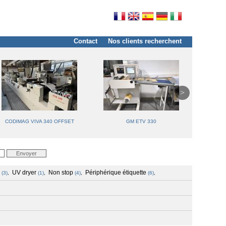
Contact
Nos clients recherchent
CODIMAG VIVA 340 OFFSET
GM ETV 330
UV dryer
Non stop
Périphérique étiquette
(3)
,
(1)
,
(4)
,
(6)
,