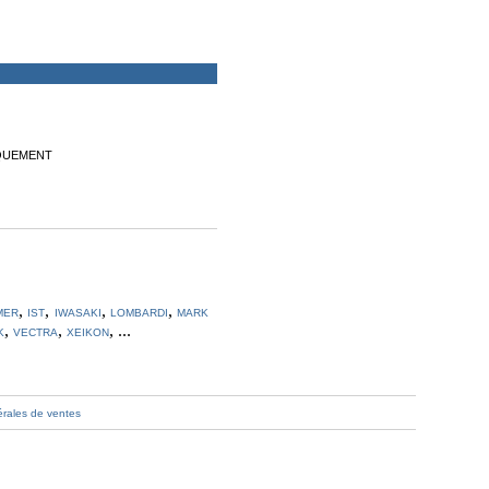
NIQUEMENT
,
,
,
,
MER
IST
IWASAKI
LOMBARDI
MARK
,
,
, ...
K
VECTRA
XEIKON
érales de ventes