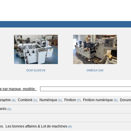
DCM SLEEVE
OMEGA 330
e par marque, modèle :
graphie
Combiné
Numérique
Finition
Finition numérique
Dorure
(4)
,
(1)
,
(1)
,
(7)
,
(5)
,
arés
(1)
,
es
Les bonnes affaires & Lot de machines
,
(9)