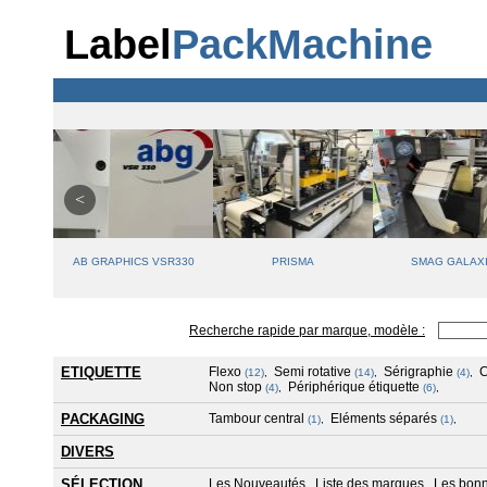
Label
PackMachine
US
AB GRAPHICS VSR330
PRISMA
SMAG GALAX
Recherche rapide par marque, modèle :
ETIQUETTE
Flexo
Semi rotative
Sérigraphie
(12)
,
(14)
,
(4)
,
Non stop
Périphérique étiquette
(4)
,
(6)
,
PACKAGING
Tambour central
Eléments séparés
(1)
,
(1)
,
DIVERS
SÉLECTION
Les Nouveautés
Liste des marques
Les bonn
,
,