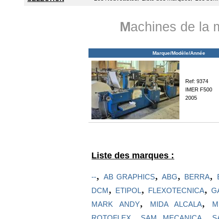
M
achines de la
Marque/Modèle/Année
Ref: 9374
IMER F500
2005
Liste des marques :
,
,
,
,
--
AB GRAPHICS
ABG
BERRA
,
,
,
DCM
ETIPOL
FLEXOTECNICA
G
,
,
MARK ANDY
MIDA ALCALA
M
,
,
ROTOFLEX
SAM MECANICA
S