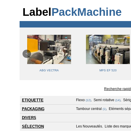
Label
PackMachine
 340
ABG VECTRA
MPS EF 520
Recherche rapid
ETIQUETTE
Flexo
Semi rotative
Séri
(12)
,
(14)
,
PACKAGING
Tambour central
Eléments sép
(1)
,
DIVERS
SÉLECTION
Les Nouveautés
Liste des marqu
,