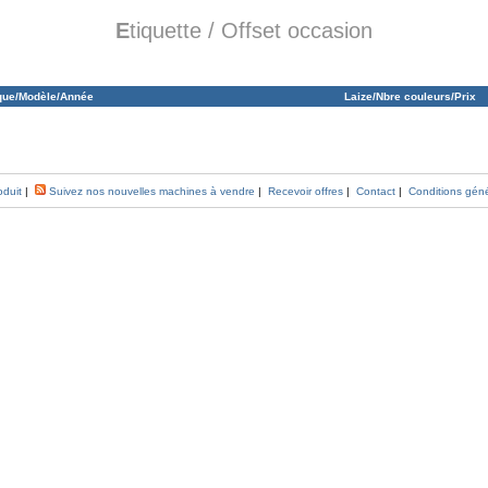
E
tiquette / Offset occasion
que/Modèle/Année
Laize/Nbre couleurs/Prix
oduit
|
Suivez nos nouvelles machines à vendre
|
Recevoir offres
|
Contact
|
Conditions gén