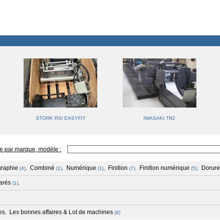
STORK RSI EASYFIT
IWASAKI TR2
e par marque, modèle :
graphie
Combiné
Numérique
Finition
Finition numérique
Dorure
(4)
,
(1)
,
(1)
,
(7)
,
(5)
,
arés
(1)
,
es
Les bonnes affaires & Lot de machines
,
(9)