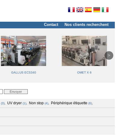
Contact
Nos clients recherchent
GALLUS ECS340
OMET X 6
C
UV dryer
Non stop
Périphérique étiquette
(3)
,
(1)
,
(4)
,
(6)
,