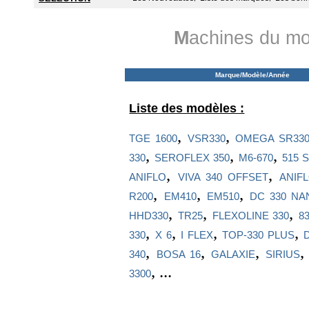
M
achines du mo
Marque/Modèle/Année
Liste des modèles :
,
,
TGE 1600
VSR330
OMEGA SR33
,
,
,
330
SEROFLEX 350
M6-670
515 
,
,
ANIFLO
VIVA 340 OFFSET
ANIF
,
,
,
R200
EM410
EM510
DC 330 NA
,
,
,
HHD330
TR25
FLEXOLINE 330
83
,
,
,
,
330
X 6
I FLEX
TOP-330 PLUS
,
,
,
340
BOSA 16
GALAXIE
SIRIUS
, ...
3300