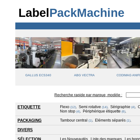
Label
PackMachine
0
GALLUS ECS340
ABG VECTRA
CODIMAG ANIF
Recherche rapide par marque, modèle :
ETIQUETTE
Flexo
Semi rotative
Sérigraphie
(12)
,
(14)
,
(4)
,
Non stop
Périphérique étiquette
(4)
,
(6)
,
PACKAGING
Tambour central
Eléments séparés
(1)
,
(1)
,
DIVERS
SÉLECTION
Les Nouveautés
Liste des marques
Les bonn
,
,