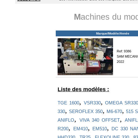
M
achines du mod
Marque/Modèle/Année
Ref: 9386
SAM MECANI
2022
Liste des modèles :
,
,
TGE 1600
VSR330
OMEGA SR33
,
,
,
330
SEROFLEX 350
M6-670
515 
,
,
ANIFLO
VIVA 340 OFFSET
ANIF
,
,
,
R200
EM410
EM510
DC 330 NA
,
,
,
HHD330
TR25
FLEXOLINE 330
83