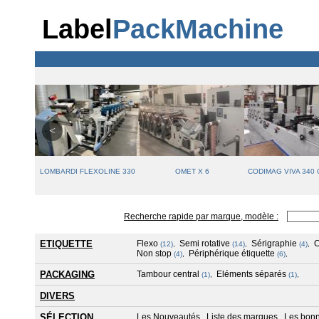
Label
PackMachine
0
LOMBARDI FLEXOLINE 330
OMET X 6
CODIMAG VIVA 340
Recherche rapide par marque, modèle :
ETIQUETTE
Flexo
Semi rotative
Sérigraphie
(12)
,
(14)
,
(4)
,
Non stop
Périphérique étiquette
(4)
,
(6)
,
PACKAGING
Tambour central
Eléments séparés
(1)
,
(1)
,
DIVERS
SÉLECTION
Les Nouveautés
Liste des marques
Les bonn
,
,