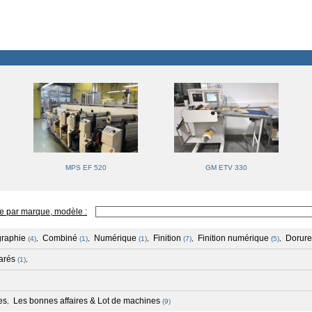
MPS EF 520
GM ETV 330
e par marque, modèle :
graphie
Combiné
Numérique
Finition
Finition numérique
Dorure
(4)
,
(1)
,
(1)
,
(7)
,
(5)
,
arés
(1)
,
es
Les bonnes affaires & Lot de machines
,
(9)