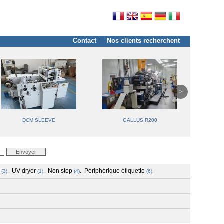
Contact
Nos clients recherchent
DCM SLEEVE
GALLUS R200
AB 
UV dryer
Non stop
Périphérique étiquette
(3)
,
(1)
,
(4)
,
(6)
,