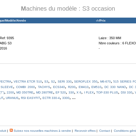
M
achines du modèle : S3 occasion
que/Modèle/Année
-/-/Prix
Ref: 9395
Laize : 350 MM
ABG S3
Nbre couleurs : 6 FLEXO
2016
-
,
,
,
,
,
,
,
VECTRA
VECTRA ETCR 510
S3
S2
SERI 330
SEROFLEX 350
M6-670
515 SERIES F
,
,
,
,
,
,
,
,
,
SLEEVE
COMBI 2000
TACHYS
ECS340
R200
EM410
EM510
DC 330 NANO
DC 
,
,
,
,
,
,
,
,
,
,
7")
2200
MD 350TRE
MD 280TRE
EF 520
330
X 6
I FLEX
TOP-330 PLUS
DSI 330
,
,
,
,
, ...
UT
URANUS
RSI EASYFIT
ECTR 330-4
3300
oduit
|
Suivez nos nouvelles machines à vendre
|
Recevoir offres
|
Contact
|
Conditions gén