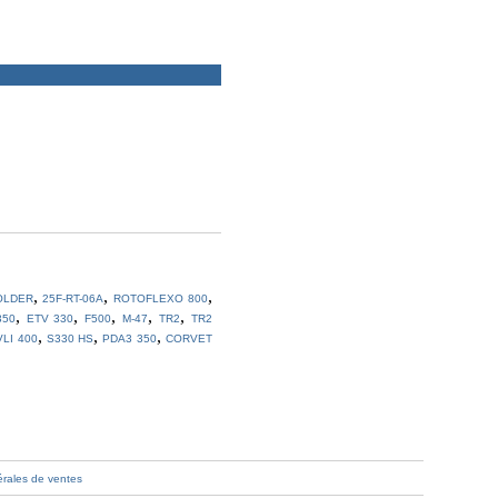
,
,
,
OLDER
25F-RT-06A
ROTOFLEXO 800
,
,
,
,
,
350
ETV 330
F500
M-47
TR2
TR2
,
,
,
VLI 400
S330 HS
PDA3 350
CORVET
érales de ventes