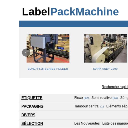
Label
PackMachine
LO
BUNCH 515 SERIES FOLDER
MARK ANDY 2200
Recherche rapid
ETIQUETTE
Flexo
Semi rotative
Séri
(12)
,
(14)
,
PACKAGING
Tambour central
Eléments sép
(1)
,
DIVERS
SÉLECTION
Les Nouveautés
Liste des marqu
,