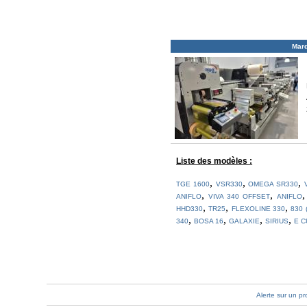
Mar
Liste des modèles :
,
,
,
TGE 1600
VSR330
OMEGA SR330
,
,
ANIFLO
VIVA 340 OFFSET
ANIFLO
,
,
,
HHD330
TR25
FLEXOLINE 330
830 (
,
,
,
,
340
BOSA 16
GALAXIE
SIRIUS
E C
Alerte sur un pr