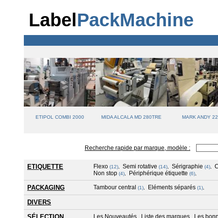
Label
PackMachine
ETIPOL COMBI 2000
MIDA ALCALA MD 280TRE
MARK ANDY 22
Recherche rapide par marque, modèle :
ETIQUETTE
Flexo
Semi rotative
Sérigraphie
(12)
,
(14)
,
(4)
,
Non stop
Périphérique étiquette
(4)
,
(6)
,
PACKAGING
Tambour central
Eléments séparés
(1)
,
(1)
,
DIVERS
SÉLECTION
Les Nouveautés
Liste des marques
Les bonn
,
,