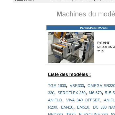
M
achines du modè
Marque/Modèle/Année
Ref: 9343
MIDA ALCAL
2010
Liste des modèles :
,
,
TGE 1600
VSR330
OMEGA SR33
,
,
,
330
SEROFLEX 350
M6-670
515 
,
,
ANIFLO
VIVA 340 OFFSET
ANIF
,
,
,
R200
EM410
EM510
DC 330 NA
,
,
,
HHD330
TR25
FLEXOLINE 330
83