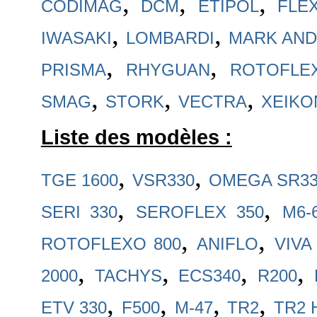
,
,
,
CODIMAG
DCM
ETIPOL
FLE
,
,
IWASAKI
LOMBARDI
MARK AN
,
,
PRISMA
RHYGUAN
ROTOFLE
,
,
,
SMAG
STORK
VECTRA
XEIKO
Liste des modèles :
,
,
TGE 1600
VSR330
OMEGA SR33
,
,
SERI 330
SEROFLEX 350
M6-
,
,
ROTOFLEXO 800
ANIFLO
VIVA
,
,
,
,
2000
TACHYS
ECS340
R200
,
,
,
,
ETV 330
F500
M-47
TR2
TR2 