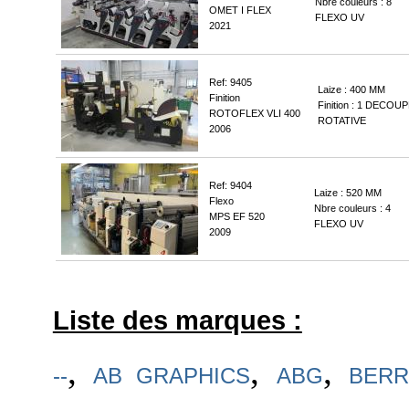
Nbre couleurs : 8
OMET I FLEX
FLEXO UV
2021
Ref: 9405
Laize : 400 MM
Finition
Finition : 1 DECOU
ROTOFLEX VLI 400
ROTATIVE
2006
Ref: 9404
Laize : 520 MM
Flexo
Nbre couleurs : 4
MPS EF 520
FLEXO UV
2009
Liste des marques :
,
,
,
--
AB GRAPHICS
ABG
BERR