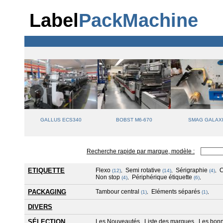
Label
PackMachine
T 340
GALLUS ECS340
BOBST M6-670
SMAG GALAX
Recherche rapide par marque, modèle :
ETIQUETTE
Flexo
Semi rotative
Sérigraphie
(12)
,
(14)
,
(4)
,
Non stop
Périphérique étiquette
(4)
,
(6)
,
PACKAGING
Tambour central
Eléments séparés
(1)
,
(1)
,
DIVERS
SÉLECTION
Les Nouveautés
Liste des marques
Les bonn
,
,