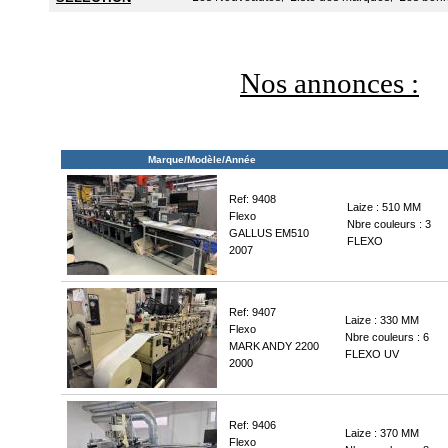
Nos annonces :
Marque/Modèle/Année
Ref: 9408
Laize : 510 MM
Flexo
Nbre couleurs : 3
GALLUS EM510
FLEXO
2007
Ref: 9407
Laize : 330 MM
Flexo
Nbre couleurs : 6
MARK ANDY 2200
FLEXO UV
2000
Ref: 9406
Laize : 370 MM
Flexo