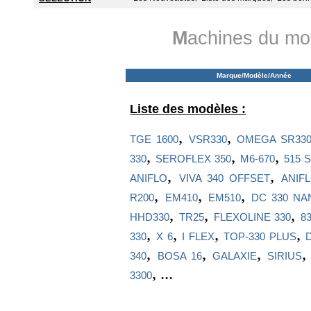
M
achines du mo
Marque/Modèle/Année
Liste des modèles :
,
,
TGE 1600
VSR330
OMEGA SR33
,
,
,
330
SEROFLEX 350
M6-670
515 
,
,
ANIFLO
VIVA 340 OFFSET
ANIF
,
,
,
R200
EM410
EM510
DC 330 NA
,
,
,
HHD330
TR25
FLEXOLINE 330
83
,
,
,
,
330
X 6
I FLEX
TOP-330 PLUS
,
,
,
340
BOSA 16
GALAXIE
SIRIUS
, ...
3300