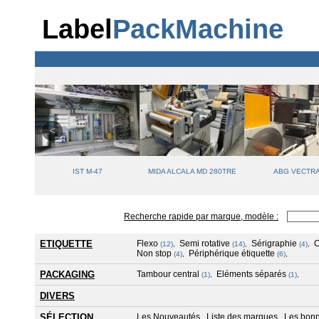
Label
PackMachine
UT
IST M-47
MIDA ALCALA MD 280TRE
ABG VECTR
Recherche rapide par marque, modèle :
ETIQUETTE
Flexo
Semi rotative
Sérigraphie
(12)
,
(14)
,
(4)
,
Non stop
Périphérique étiquette
(4)
,
(6)
,
PACKAGING
Tambour central
Eléments séparés
(1)
,
(1)
,
DIVERS
SÉLECTION
Les Nouveautés
Liste des marques
Les bonn
,
,