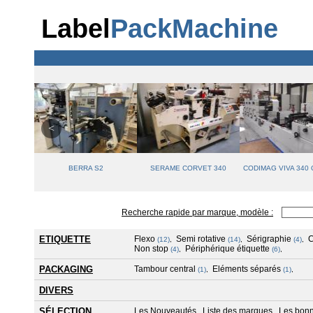
Label
PackMachine
BERRA S2
SERAME CORVET 340
CODIMAG VIVA 340
Recherche rapide par marque, modèle :
ETIQUETTE
Flexo
Semi rotative
Sérigraphie
(12)
,
(14)
,
(4)
,
Non stop
Périphérique étiquette
(4)
,
(6)
,
PACKAGING
Tambour central
Eléments séparés
(1)
,
(1)
,
DIVERS
SÉLECTION
Les Nouveautés
Liste des marques
Les bonn
,
,