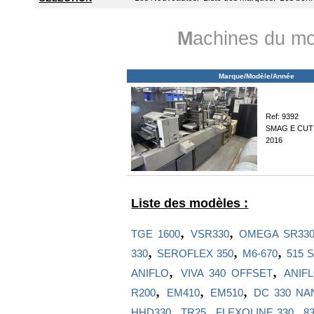
M
achines du mo
Marque/Modèle/Année
Ref: 9392
SMAG E CUT
2016
Liste des modèles :
,
,
TGE 1600
VSR330
OMEGA SR33
,
,
,
330
SEROFLEX 350
M6-670
515 
,
,
ANIFLO
VIVA 340 OFFSET
ANIF
,
,
,
R200
EM410
EM510
DC 330 NA
,
,
,
HHD330
TR25
FLEXOLINE 330
83