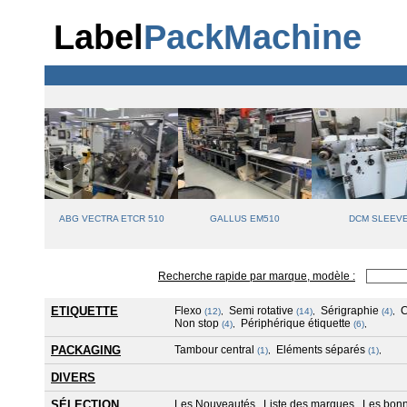
Label
PackMachine
SYFIT
ABG VECTRA ETCR 510
GALLUS EM510
DCM SLEEV
Recherche rapide par marque, modèle :
ETIQUETTE
Flexo
Semi rotative
Sérigraphie
(12)
,
(14)
,
(4)
,
Non stop
Périphérique étiquette
(4)
,
(6)
,
PACKAGING
Tambour central
Eléments séparés
(1)
,
(1)
,
DIVERS
SÉLECTION
Les Nouveautés
Liste des marques
Les bonn
,
,