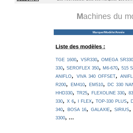
M
achines du m
Marque/Modèle/Année
Liste des modèles :
,
,
TGE 1600
VSR330
OMEGA SR33
,
,
,
330
SEROFLEX 350
M6-670
515 
,
,
ANIFLO
VIVA 340 OFFSET
ANIF
,
,
,
R200
EM410
EM510
DC 330 NA
,
,
,
HHD330
TR25
FLEXOLINE 330
83
,
,
,
,
330
X 6
I FLEX
TOP-330 PLUS
,
,
,
340
BOSA 16
GALAXIE
SIRIUS
, ...
3300