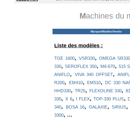
M
achines du 
Marque/Modèle/Année
Liste des modèles :
,
,
TGE 1600
VSR330
OMEGA SR33
,
,
,
330
SEROFLEX 350
M6-670
515 
,
,
ANIFLO
VIVA 340 OFFSET
ANIF
,
,
,
R200
EM410
EM510
DC 330 NA
,
,
,
HHD330
TR25
FLEXOLINE 330
83
,
,
,
,
330
X 6
I FLEX
TOP-330 PLUS
,
,
,
340
BOSA 16
GALAXIE
SIRIUS
, ...
3300