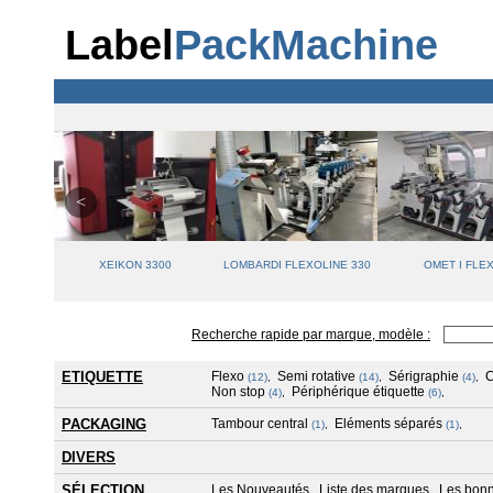
Label
PackMachine
0
XEIKON 3300
LOMBARDI FLEXOLINE 330
OMET I FLE
Recherche rapide par marque, modèle :
ETIQUETTE
Flexo
Semi rotative
Sérigraphie
(12)
,
(14)
,
(4)
,
Non stop
Périphérique étiquette
(4)
,
(6)
,
PACKAGING
Tambour central
Eléments séparés
(1)
,
(1)
,
DIVERS
SÉLECTION
Les Nouveautés
Liste des marques
Les bonn
,
,